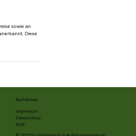
reise sowie an
anerkannt. Diese
Rechtliches
Impressum
Datenschutz
AGB
© 2025 by Hufeland-Schule Naturheilzentrum