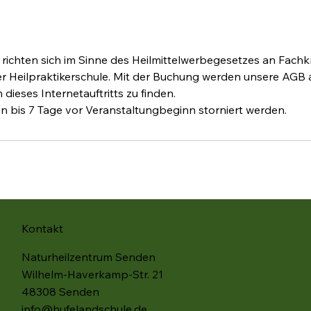
i
ichten sich im Sinne des Heilmittelwerbegesetzes an Fachk
er Heilpraktikerschule. Mit der Buchung werden unsere AGB 
dieses Internetauftritts zu finden.
bis 7 Tage vor Veranstaltungbeginn storniert werden.
Kontakt
Naturheilzentrum Senden
Wilhelm-Haverkamp-Str. 21
48308 Senden
info@hufelandschule.de