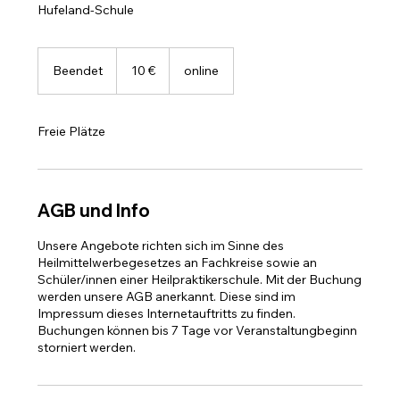
Hufeland-Schule
10
Euro
Beendet
B
10 €
online
e
e
n
Freie Plätze
d
e
t
AGB und Info
Unsere Angebote richten sich im Sinne des
Heilmittelwerbegesetzes an Fachkreise sowie an
Schüler/innen einer Heilpraktikerschule. Mit der Buchung
werden unsere AGB anerkannt. Diese sind im
Impressum dieses Internetauftritts zu finden.
Buchungen können bis 7 Tage vor Veranstaltungbeginn
storniert werden.