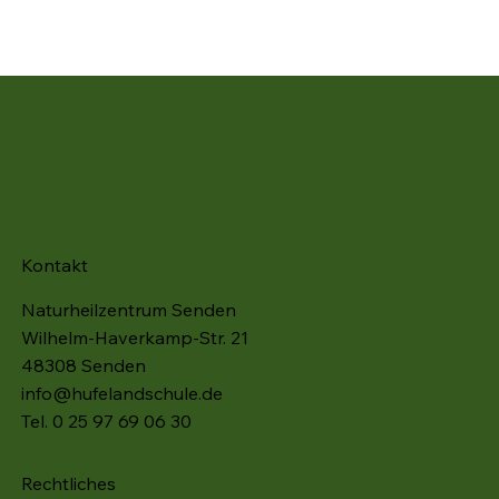
Kontakt
Naturheilzentrum Senden
Wilhelm-Haverkamp-Str. 21
48308 Senden
info@hufelandschule.de
Tel. 0 25 97 69 06 30
Rechtliches