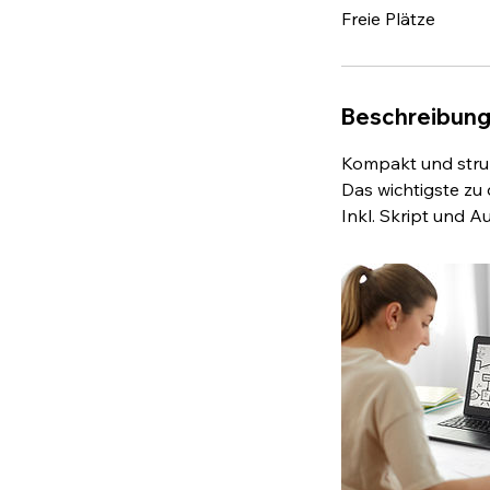
Freie Plätze
n
d
e
t
Beschreibun
Kompakt und struk
Das wichtigste zu
Inkl. Skript und A