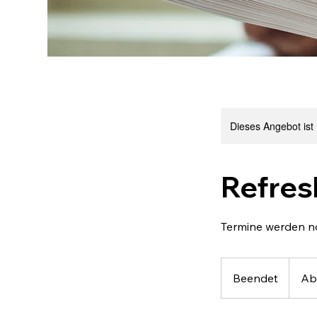
Dieses Angebot ist
Refres
Termine werden n
Ab
65
Beendet
B
Ab
Euro
e
e