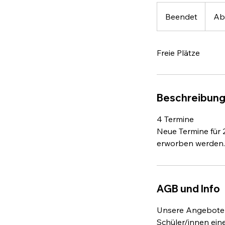
Ab
180
Beendet
B
Ab
Euro
e
e
Freie Plätze
n
d
e
t
Beschreibun
4 Termine
Neue Termine für
erworben werden. 
AGB und Info
Unsere Angebote r
Schüler/innen ein