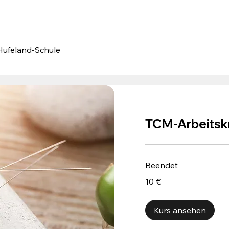
s
Hufeland-Schule
TCM-Arbeitskr
Beendet
10
10 €
Euro
Kurs ansehen