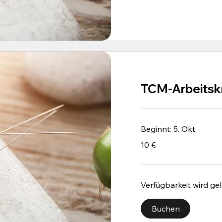
TCM-Arbeitskr
Beginnt: 5. Okt.
10
10 €
Euro
Verfügbarkeit wird gel
Buchen