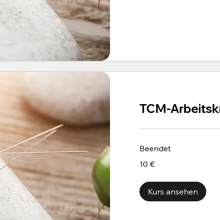
TCM-Arbeitskr
Beendet
10
10 €
Euro
Kurs ansehen