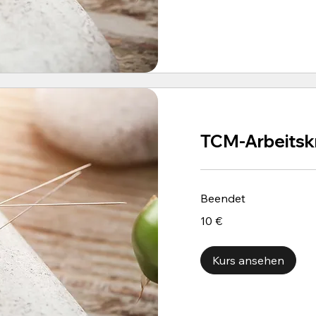
TCM-Arbeitskr
Beendet
10
10 €
Euro
Kurs ansehen